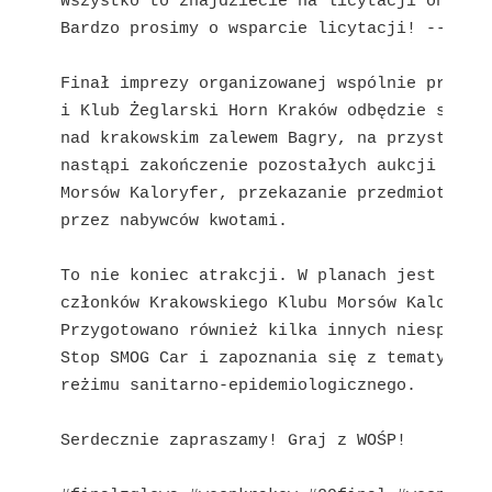
Wszystko to znajdziecie na licytacji online,
Bardzo prosimy o wsparcie licytacji! --> lin
Finał imprezy organizowanej wspólnie przez K
i Klub Żeglarski Horn Kraków odbędzie się w 
nad krakowskim zalewem Bagry, na przystani k
nastąpi zakończenie pozostałych aukcji przed
Morsów Kaloryfer, przekazanie przedmiotów or
przez nabywców kwotami.

To nie koniec atrakcji. W planach jest równi
członków Krakowskiego Klubu Morsów Kaloryfer
Przygotowano również kilka innych niespodzia
Stop SMOG Car i zapoznania się z tematyką EK
reżimu sanitarno-epidemiologicznego.

Serdecznie zapraszamy! Graj z WOŚP!
