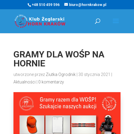
+48 510 459 596
biuro@hornkrakow.pl
GRAMY DLA WOŚP NA
HORNIE
utworzone przez
Ziutka Ogrodnik
|
30 stycznia 2021
|
Aktualności
|
0 komentarzy