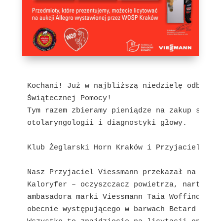
Kochani! Już w najbliższą niedzielę odbędzie
Świątecznej Pomocy! 

Tym razem zbieramy pieniądze na zakup sprzęt
otolaryngologii i diagnostyki głowy.

Klub Żeglarski Horn Kraków i Przyjaciele gra
Nasz Przyjaciel Viessmann przekazał na aukcj
Kaloryfer – oczyszczacz powietrza, narty ora
ambasadora marki Viessmann Taia Woffindena, 
obecnie występującego w barwach Betard Spart