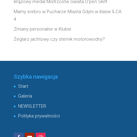
Brązowy medal Mistrzostw Świata O’pen Skiff
Mamy srebro w Pucharze Miasta Gdyni w klasie ILCA
4
Zmiany personalne w Klubie
Żeglarz jachtowy czy sternik motorowodny?
Szybka nawigacja
Start
Galeria
NEWSLETTER
Polityka prywatności